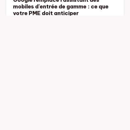
mobiles d'entrée de gamme : ce que
votre PME doit anticiper
Google généralise une intelligence artificielle
conversationnelle sur les smartphones d'entrée de
gamme. Voici les conséquences…
Lire →
04.06.2026
GENERAL
Pourquoi choisir Linkuma pour son
netlinking quand on débute (et quand
on scale)
Netlinking accessible, sans engagement, à partir de 5
euros le lien. Voici pourquoi Linkuma change la